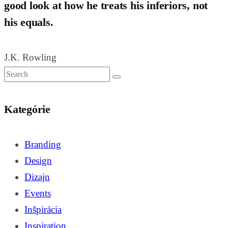
good look at how he treats his inferiors, not
his equals.
J.K. Rowling
Kategórie
Branding
Design
Dizajn
Events
Inšpirácia
Inspiration