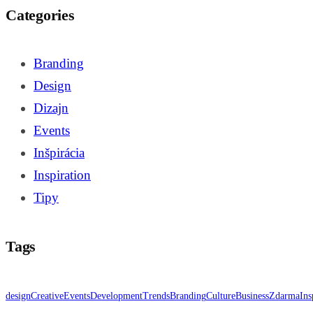
Categories
Branding
Design
Dizajn
Events
Inšpirácia
Inspiration
Tipy
Tags
design
Creative
Events
Development
Trends
Branding
Culture
Business
Zdarma
Ins