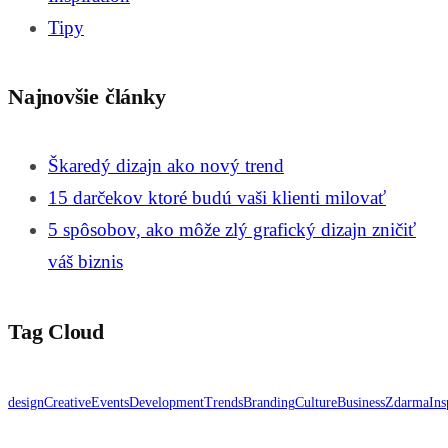
Tipy
Najnovšie články
Škaredý dizajn ako nový trend
15 darčekov ktoré budú vaši klienti milovať
5 spôsobov, ako môže zlý grafický dizajn zničiť
váš biznis
Tag Cloud
design
Creative
Events
Development
Trends
Branding
Culture
Business
Zdarma
Ins