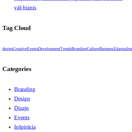
váš biznis
Tag Cloud
design
Creative
Events
Development
Trends
Branding
Culture
Business
Zdarma
Ins
Categories
Branding
Design
Dizajn
Events
Inšpirácia