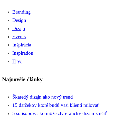
Branding
Design
Dizajn
Events
Inšpirácia
Inspiration
Tipy
Najnovšie články
Škaredý dizajn ako nový trend
15 darčekov ktoré budú vaši klienti milovať
5 spôsobov, ako môže zlý grafický dizajn zničiť