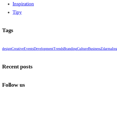
Inspiration
Tipy
Tags
design
Creative
Events
Development
Trends
Branding
Culture
Business
Zdarma
Ins
Recent posts
Follow us